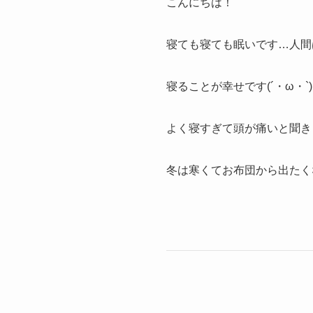
こんにちは！
寝ても寝ても眠いです…人間
寝ることが幸せです(´・ω・`)
よく寝すぎて頭が痛いと聞き
冬は寒くてお布団から出たく