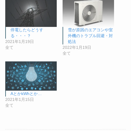
停電したらどうす
雪が原因のエアコンや室
る・・・？
外機のトラブル回避・対
2021年1月19日
処法
全て
2022年1月19日
全て
AとかkWhとか…
2021年1月15日
全て